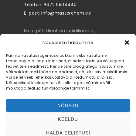
Telefon: +372 5504440
E-post:
info@masterchem.ee
Meie põhiklient on juriidiline isik,
seega kodulehel toodud hinnad ei
Nõusoleku haldamine
sisalda käibemaksu.
Parima kasutuskogemuse pakkumiseks kasutame
veebipoe müügitingimused
tehnoloogiaid, nagu küpsised, et salvestada ja/või lugeda
teavet teie seadmest. Nende tehnoloogiatega nõustumine
võimaldab meil töödelda andmeid, näiteks sirvimiskäitumist
privaatsuspoliitika
või sellel veebilehel kasutatavaid kordumatuid ID-sid.
Nõusolekust keeldumine või selle tagasivõtmine võib
küpsiste poliitika
mõjutada teatud funktsioonide toimimist.
NÕUSTU
KEELDU
© 2022 Masterchem.ee All rights
HALDA EELISTUSI