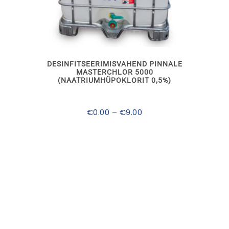
product
has
multiple
variants.
The
options
may
DESINFITSEERIMISVAHEND PINNALE
be
MASTERCHLOR 5000
chosen
(NAATRIUMHÜPOKLORIT 0,5%)
on
the
product
Price
€
0.00
–
€
9.00
page
range:
€0.00
through
€9.00