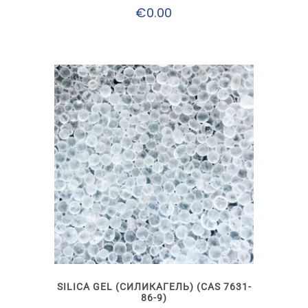
товара.
€
0.00
Этот
товар
имеет
несколько
вариаций.
Опции
можно
выбрать
SILICA GEL (СИЛИКАГЕЛЬ) (CAS 7631-
на
86-9)
странице