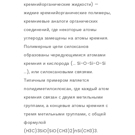
кремнийорганические жидкости) —
жидкие кремнийорганические полимеры,
кремниевые аналоги органических
соединений, где некоторые атомы
углерода замещены на атомы кремния.
Полимерные цепи силоксанов
образованы чередующимися атомами
кремния и кислорода (… Si-O-Si-O-Si
…), или силоксановыми связями.
Типичным примером является
полидиметилсилоксан, где каждый атом
кремния связан с двумя метильными
группами, а концевые атомы кремния с
тремя метильными группами, с общей
формулой
(H3C)3SiO[SiO(CH3)2]nSi(CH3)3.