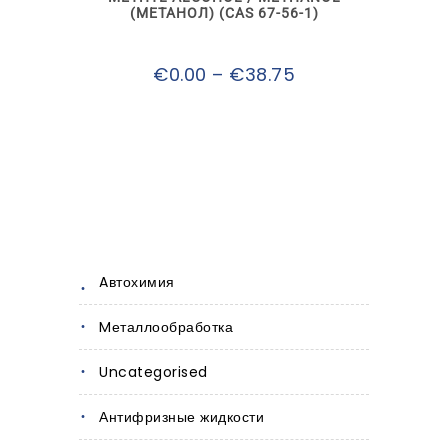
на
(МЕТАНОЛ) (CAS 67-56-1)
странице
товара.
Диапазон
€
0.00
–
€
38.75
цен:
€0.00
–
€38.75
Aвтохимия
Mеталлообработка
Uncategorised
Антифризные жидкости