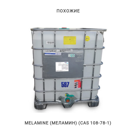
ПОХОЖИЕ
Этот
товар
имеет
несколько
вариаций.
Опции
можно
выбрать
MELAMINE (МЕЛАМИН) (CAS 108-78-1)
на
странице