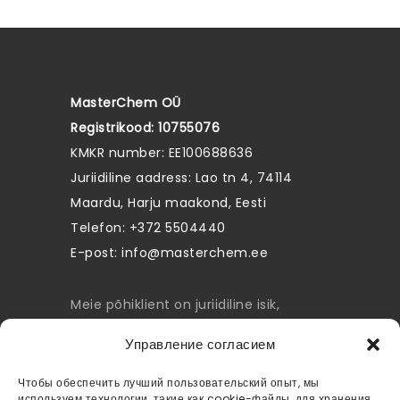
MasterChem OÜ
Registrikood: 10755076
KMKR number: EE100688636
Juriidiline aadress: Lao tn 4, 74114
Maardu, Harju maakond, Eesti
Telefon: +372 5504440
E-post:
info@masterchem.ee
Meie põhiklient on juriidiline isik,
seega kodulehel toodud hinnad ei
Управление согласием
sisalda käibemaksu.
Чтобы обеспечить лучший пользовательский опыт, мы
политика приватности
используем технологии, такие как cookie-файлы, для хранения