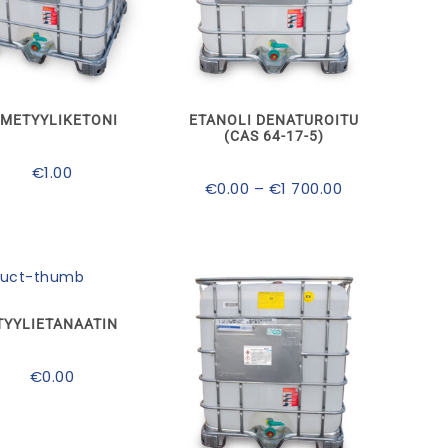
Tällä
Tällä
tuotteella
tuotteella
on
on
useampi
useampi
muunnelma.
muunnelma.
IMETYYLIKETONI
ETANOLI DENATUROITU
Voit
Voit
(CAS 64-17-5)
tehdä
tehdä
valinnat
valinnat
€
1.00
tuotteen
tuotteen
Hintaluokka:
€
0.00
–
€
1 700.00
sivulla.
sivulla.
€0.00
-
€1
700.00
TYYLIETANAATIN
€
0.00