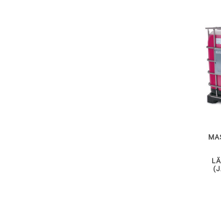
MA
LÄ
(