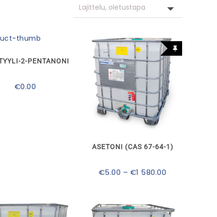
TYYLI-2-PENTANONI
€
0.00
Tällä
tuotteella
on
useampi
muunnelma.
ASETONI (CAS 67-64-1)
Voit
tehdä
valinnat
Hintaluokka:
€
5.00
–
€
1 580.00
tuotteen
€5.00
sivulla.
-
€1