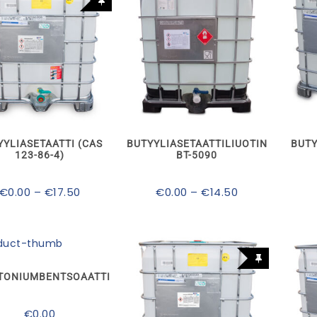
Tällä
Tällä
tuotteella
tuotteella
on
on
useampi
useampi
muunnelma.
muunnelma.
YYLIASETAATTI (CAS
BUTYYLIASETAATTILIUOTIN
BUTY
Voit
Voit
123-86-4)
BT-5090
tehdä
tehdä
valinnat
valinnat
tuotteen
tuotteen
Hintaluokka:
Hintaluokka:
€
0.00
–
€
17.50
€
0.00
–
€
14.50
sivulla.
sivulla.
€0.00
€0.00
-
-
€17.50
€14.50
TONIUMBENTSOAATTI
€
0.00