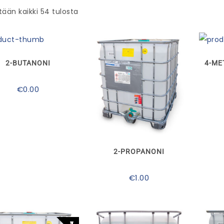
ään kaikki 54 tulosta
2-BUTANONI
4-ME
€
0.00
Tällä
tuotteella
on
useampi
muunnelma.
2-PROPANONI
Voit
tehdä
valinnat
€
1.00
tuotteen
sivulla.