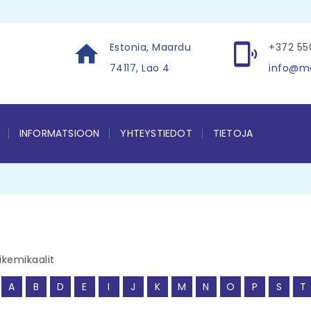
Estonia, Maardu
+372 5
74117, Lao 4
info@m
INFORMATSIOON
YHTEYSTIEDOT
TIETOJA
ikemikaalit
A
B
D
E
I
J
K
M
N
O
P
S
T