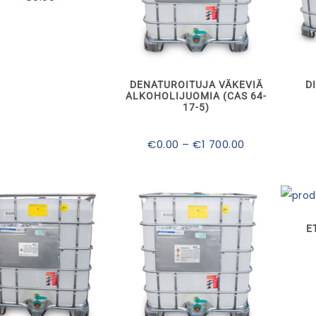
Tällä
tuotteella
on
useampi
muunnelma.
DENATUROITUJA VÄKEVIÄ
D
Voit
ALKOHOLIJUOMIA (CAS 64-
tehdä
17-5)
valinnat
tuotteen
Hintaluokka:
€
0.00
–
€
1 700.00
sivulla.
€0.00
-
€1
700.00
E
Tällä
Tällä
tuotteella
tuotteella