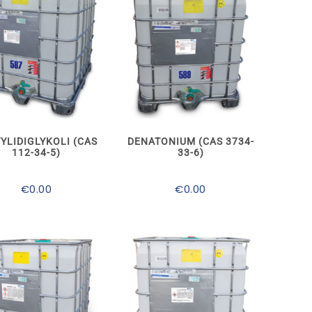
580.00
Tällä
Tällä
tuotteella
tuotteella
on
on
useampi
useampi
muunnelma.
muunnelma.
YLIDIGLYKOLI (CAS
DENATONIUM (CAS 3734-
Voit
Voit
112-34-5)
33-6)
tehdä
tehdä
valinnat
valinnat
tuotteen
tuotteen
€
0.00
€
0.00
sivulla.
sivulla.