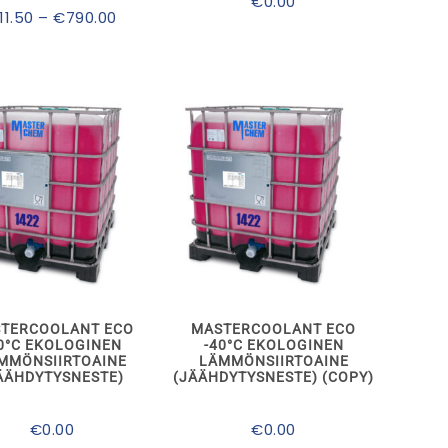
€
0.00
tuotteen
tuotteen
Hintaluokka:
11.50
–
€
790.00
sivulla.
sivulla.
€11.50
-
€790.00
Tällä
Tällä
tuotteella
tuotteella
on
on
useampi
useampi
muunnelma.
muunnelma.
TERCOOLANT ECO
MASTERCOOLANT ECO
Voit
Voit
0°C EKOLOGINEN
-40°C EKOLOGINEN
tehdä
tehdä
MMÖNSIIRTOAINE
LÄMMÖNSIIRTOAINE
valinnat
valinnat
ÄÄHDYTYSNESTE)
(JÄÄHDYTYSNESTE) (COPY)
tuotteen
tuotteen
sivulla.
sivulla.
€
0.00
€
0.00