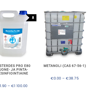
Tällä
Tällä
tuotteella
tuotteella
on
on
useampi
useampi
muunnelma.
muunnelma.
STERDES PRO E80
METANOLI (CAS 67-56-1)
Voit
Voit
UONE- JA PINTA-
tehdä
tehdä
ESINFIOINTIAINE
valinnat
valinnat
Hintaluokka:
€
0.00
–
€
38.75
tuotteen
tuotteen
€0.00
Hintaluokka:
1.90
–
€
1 100.00
sivulla.
sivulla.
-
€1.90
€38.75
-
€1