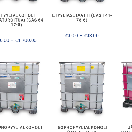
on
on
useampi
useampi
muunnelma.
muunnelma.
ETYYLIALKOHOLI
ETYYLIASETAATTI (CAS 141-
Voit
Voit
ATUROITUA) (CAS 64-
78-6)
tehdä
tehdä
17-5)
valinnat
valinnat
tuotteen
tuotteen
Hintaluokka:
€
0.00
–
€
18.00
Hintaluokka:
0.00
–
€
1 700.00
sivulla.
sivulla.
€0.00
€0.00
-
-
€18.00
€1
700.00
Tällä
tuotteella
on
useampi
muunnelma.
PROPYYLIALKOHOLI
ISOPROPYYLIALKOHOLI
J
Voit